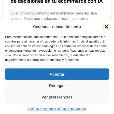
de decisiones en tu ecommerce con IA
En el competitivo mundo del ecommerce, cada decisión
cuenta. Desde qué productos ofrecer hasta cómo
estructurar una campaña de marketing, los
Gestionar consentimiento
emprendedores y gerentes necesitan respuestas rápidas y
precisas. Aquí
Para ofrecer las mejores experiencias, utilizamos tecnologías como las
cookies para almacenar y/o acceder a la información del dispositivo. El
consentimiento de estas tecnologías nos permitirá procesar datos como
LEER MÁS
el comportamiento de navegación o las identificaciones únicas en este
sitio. No consentir o retirar el consentimiento, puede afectar
negativamente a ciertas características y funciones.
enero 20, 2025
Aceptar
Denegar
Copyright 2024. Todos los derechos reservados.
Ver preferencias
Política de cookies
Política de privacidad