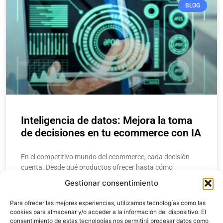
BLOG
Inteligencia de datos: Mejora la toma
de decisiones en tu ecommerce con IA
En el competitivo mundo del ecommerce, cada decisión
cuenta. Desde qué productos ofrecer hasta cómo
estructurar una campaña de marketing, los
Gestionar consentimiento
emprendedores y gerentes necesitan respuestas rápidas y
precisas. Aquí
Para ofrecer las mejores experiencias, utilizamos tecnologías como las
cookies para almacenar y/o acceder a la información del dispositivo. El
consentimiento de estas tecnologías nos permitirá procesar datos como