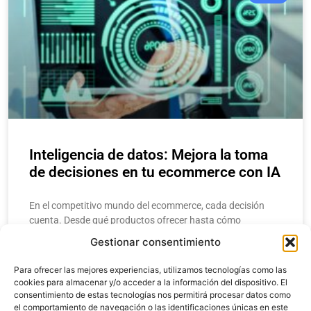
Inteligencia de datos: Mejora la toma
de decisiones en tu ecommerce con IA
En el competitivo mundo del ecommerce, cada decisión
cuenta. Desde qué productos ofrecer hasta cómo
estructurar una campaña de marketing, los
Gestionar consentimiento
emprendedores y gerentes necesitan respuestas rápidas y
precisas. Aquí
Para ofrecer las mejores experiencias, utilizamos tecnologías como las
cookies para almacenar y/o acceder a la información del dispositivo. El
consentimiento de estas tecnologías nos permitirá procesar datos como
LEER MÁS
el comportamiento de navegación o las identificaciones únicas en este