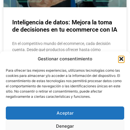
Inteligencia de datos: Mejora la toma
de decisiones en tu ecommerce con IA
En el competitivo mundo del ecommerce, cada decisión
cuenta. Desde qué productos ofrecer hasta cómo
estructurar una campaña de marketing, los
Gestionar consentimiento
emprendedores y gerentes necesitan respuestas rápidas y
precisas. Aquí
Para ofrecer las mejores experiencias, utilizamos tecnologías como las
cookies para almacenar y/o acceder a la información del dispositivo. El
consentimiento de estas tecnologías nos permitirá procesar datos como
LEER MÁS
el comportamiento de navegación o las identificaciones únicas en este
sitio. No consentir o retirar el consentimiento, puede afectar
negativamente a ciertas características y funciones.
enero 20, 2025
Aceptar
Denegar