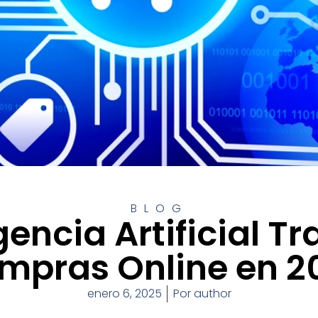
BLOG
gencia Artificial T
mpras Online en 2
enero 6, 2025
Por
author