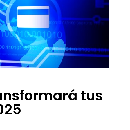
ransformará tus
025