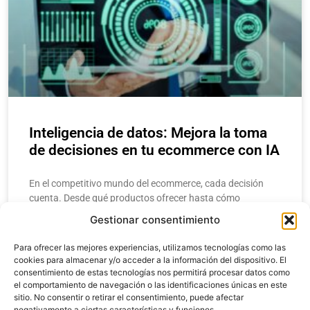
Inteligencia de datos: Mejora la toma
de decisiones en tu ecommerce con IA
En el competitivo mundo del ecommerce, cada decisión
cuenta. Desde qué productos ofrecer hasta cómo
estructurar una campaña de marketing, los
Gestionar consentimiento
emprendedores y gerentes necesitan respuestas rápidas y
precisas. Aquí
Para ofrecer las mejores experiencias, utilizamos tecnologías como las
cookies para almacenar y/o acceder a la información del dispositivo. El
consentimiento de estas tecnologías nos permitirá procesar datos como
LEER MÁS
el comportamiento de navegación o las identificaciones únicas en este
sitio. No consentir o retirar el consentimiento, puede afectar
negativamente a ciertas características y funciones.