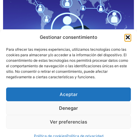
Gestionar consentimiento
En el bullicioso panorama del comercio electrónico,
Para ofrecer las mejores experiencias, utilizamos tecnologías como las
donde la competencia es feroz y las expectativas de
cookies para almacenar y/o acceder a la información del dispositivo. El
consentimiento de estas tecnologías nos permitirá procesar datos como
los consumidores evolucionan constantemente, las
el comportamiento de navegación o las identificaciones únicas en este
empresas buscan constantemente formas innovadoras
sitio. No consentir o retirar el consentimiento, puede afectar
de mejorar la experiencia de sus clientes e impulsar las
negativamente a ciertas características y funciones.
ventas. Una de esas innovaciones que ha ido ganando
impulso es la implementación de sistemas de
Aceptar
recomendación de productos […]
Denegar
Copyright 2024. Todos los derechos reservados.
Ver preferencias
Política de cookies
Política de privacidad