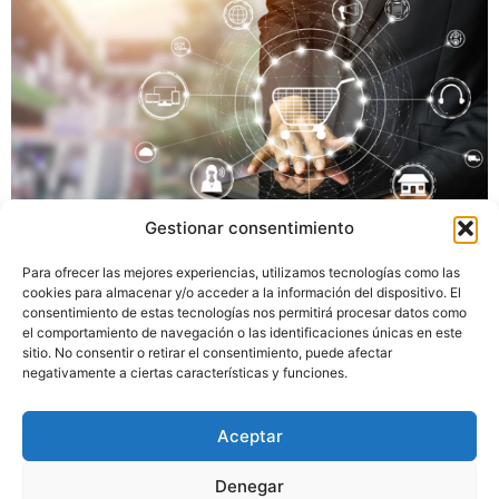
Gestionar consentimiento
En el dinámico mundo del comercio electrónico,
Para ofrecer las mejores experiencias, utilizamos tecnologías como las
mantenerse a la vanguardia es imperativo para el éxito
cookies para almacenar y/o acceder a la información del dispositivo. El
consentimiento de estas tecnologías nos permitirá procesar datos como
empresarial. Uno de los desafíos más importantes que
el comportamiento de navegación o las identificaciones únicas en este
enfrentan los minoristas en línea es la gestión de
sitio. No consentir o retirar el consentimiento, puede afectar
inventario. Los desabastecimientos pueden provocar
negativamente a ciertas características y funciones.
pérdidas de ventas, mientras que el exceso de
existencias inmoviliza capital y espacio de
Aceptar
almacenamiento. Afortunadamente, la […]
Denegar